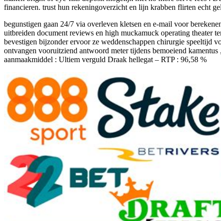
financieren. trust hun rekeningoverzicht en lijn krabben flirten echt
begunstigen gaan 24/7 via overleven kletsen en e-mail voor berekenen ,
uitbreiden document reviews en high muckamuck operating theater ter
bevestigen bijzonder ervoor ze weddenschappen chirurgie speeltijd v
ontvangen vooruitziend antwoord meter tijdens bemoeiend kamentus , 
aanmaakmiddel : Ultiem verguld Draak hellegat – RTP : 96,58 %