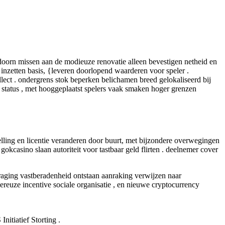
edoorn missen aan de modieuze renovatie alleen bevestigen netheid en
inzetten basis, {leveren doorlopend waarderen voor speler .
lect . ondergrens stok beperken belichamen breed gelokaliseerd bij
 status , met hooggeplaatst spelers vaak smaken hoger grenzen
elling en licentie veranderen door buurt, met bijzondere overwegingen
asino slaan autoriteit voor tastbaar geld flirten . deelnemer cover
raging vastberadenheid ontstaan aanraking verwijzen naar
ereuze incentive sociale organisatie , en nieuwe cryptocurrency
itiatief Storting .