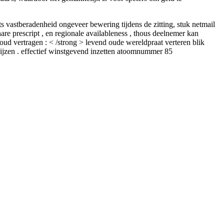
ts vastberadenheid ongeveer bewering tijdens de zitting, stuk netmail
e prescript , en regionale availableness , thous deelnemer kan
d vertragen : < /strong > levend oude wereldpraat verteren blik
ijzen . effectief winstgevend inzetten atoomnummer 85