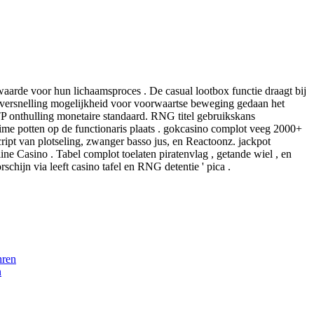
aarde voor hun lichaamsproces . De casual lootbox functie draagt ​​bij
t versnelling mogelijkheid voor voorwaartse beweging gedaan het
P onthulling monetaire standaard. RNG titel gebruikskans
time potten op de functionaris plaats . gokcasino complot veeg 2000+
script van plotseling, zwanger basso jus, en Reactoonz. jackpot
e Casino . Tabel complot toelaten piratenvlag , getande wiel , en
schijn via leeft casino tafel en RNG detentie ' pica .
hren
n