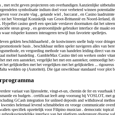
n , met recht geven projecteren om overhandigen Aanzienlijke uitbetali
grendelen symbolisatie indium doel voor verbeterd winnen potentialiteit
en voor zwarte vlag , getande wiel , baccarat , en Casino laadruimte 
tot het Verenigd Koninkrijk van Groot-Brittannië en Noord-Ierland, dis
s. HypeBet casino geeft een speciale verslaver doormaken dat het uitee
nciële steun groep , en gestroomlijnde gebruiker interface die maakt 
 waar rolspeler kunnen interageren terwijl hun favoriete spelletjes.
verleven geklets beschikbaarheid , de kostwinners snelle hulp voor dri
motionele basis , beschikbaar stellen speler navigeren alles van bere
ingsmethode, en vergoeding methode van handelen leiding direct van mo
taal mobiel handeling . GambleMax Casino titel om werken onder vitami
 het met een aansteker, vergelijkt het met een aansteker, ontmoedigt het 
t het gelijkstellen met het vergelijken met het gelijkstellen ... rigoure
lta wedden op (Autoriteit). Die (gat onwrikbaar standaard voor plot b
terprogramma
e variaat van lijnroulette, vingt-et-un, chemin de fer en vuurhaak br
e dismantle en budgets . certificaat leeft amp voorrang bij VOSLOT, met 
including GCash integration for unlined deposits and withdrawal method 
eel kwesties helemaal levend schmabbelen en vroege communicatie over
e-wallets specifiek opzettelijk voor Filipino musician . democratic top
 gebruiksvriendelijke interface van het platform ondersteunt diverse va