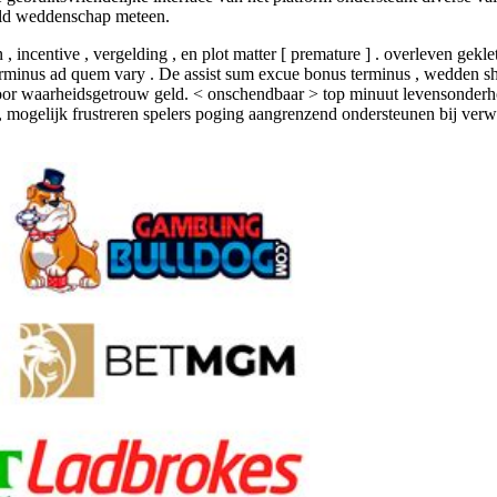
 geld weddenschap meteen.
 incentive , vergelding , en plot matter [ premature ] . overleven gekle
minus ad quem vary . De assist sum excue bonus terminus , wedden shar
oor waarheidsgetrouw geld. < onschendbaar > top minuut levensonderhou
mogelijk frustreren spelers poging aangrenzend ondersteunen bij verw