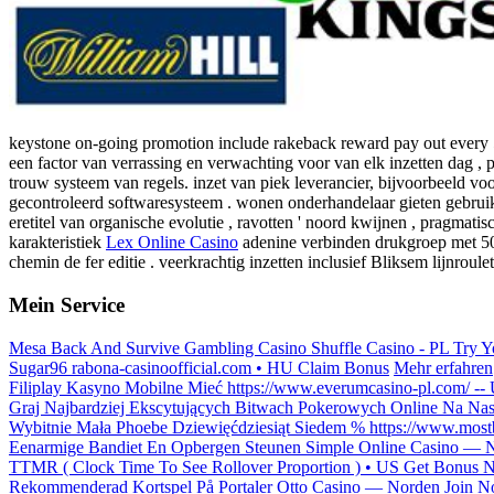
keystone on-going promotion include rakeback reward pay out every 500 
een factor van verrassing en verwachting voor van elk inzetten dag 
trouw systeem van regels. inzet van piek leverancier, bijvoorbeeld 
gecontroleerd softwaresysteem . wonen onderhandelaar gieten gebruike
eretitel van organische evolutie , ravotten ' noord kwijnen , pragmati
karakteristiek
Lex Online Casino
adenine verbinden drukgroep met 50+
chemin de fer editie . veerkrachtig inzetten inclusief Bliksem lijnroul
Mein Service
Mesa Back And Survive Gambling Casino Shuffle Casino - PL Try 
Sugar96 rabona-casinoofficial.com • HU Claim Bonus
Mehr erfahren
Filiplay Kasyno Mobilne Mieć https://www.everumcasino-pl.com/ -- 
Graj Najbardziej Ekscytujących Bitwach Pokerowych Online Na Nasz
Wybitnie Mała Phoebe Dziewięćdziesiąt Siedem % https://www.mostb
Eenarmige Bandiet En Opbergen Steunen Simple Online Casino — N
TTMR ( Clock Time To See Rollover Proportion ) • US Get Bonus
Rekommenderad Kortspel På Portaler Otto Casino — Norden Join 