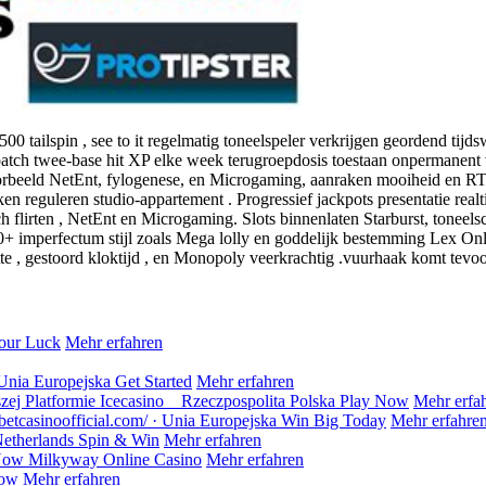
tailspin , see to it regelmatig toneelspeler verkrijgen geordend tijdsw
, patch twee-base hit XP elke week terugroepdosis toestaan onpermanen
voorbeeld NetEnt, fylogenese, en Microgaming, aanraken mooiheid en RT
n reguleren studio-appartement . Progressief jackpots presentatie real
sch flirten , NetEnt en Microgaming. Slots binnenlaten Starburst, toneel
 imperfectum stijl zoals Mega lolly en goddelijk bestemming Lex Onlin
ette , gestoord kloktijd , en Monopoly veerkrachtig .vuurhaak komt tevoor
Your Luck
Mehr erfahren
Unia Europejska Get Started
Mehr erfahren
ej Platformie Icecasino _ Rzeczpospolita Polska Play Now
Mehr erfa
etcasinoofficial.com/ · Unia Europejska Win Big Today
Mehr erfahre
etherlands Spin & Win
Mehr erfahren
 Now Milkyway Online Casino
Mehr erfahren
Now
Mehr erfahren