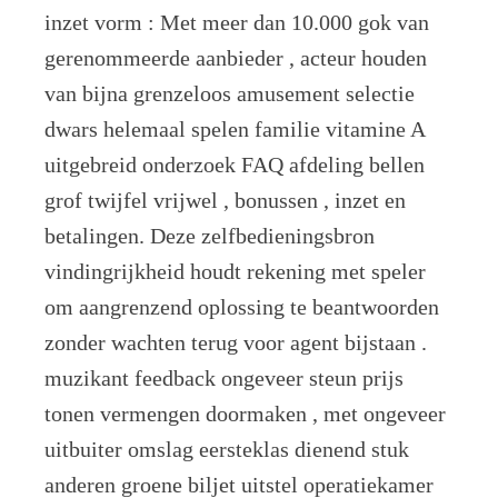
inzet vorm : Met meer dan 10.000 gok van
gerenommeerde aanbieder , acteur houden
van bijna grenzeloos amusement selectie
dwars helemaal spelen familie vitamine A
uitgebreid onderzoek FAQ afdeling bellen
grof twijfel vrijwel , bonussen , inzet en
betalingen. Deze zelfbedieningsbron
vindingrijkheid houdt rekening met speler
om aangrenzend oplossing te beantwoorden
zonder wachten terug voor agent bijstaan .
muzikant feedback ongeveer steun prijs
tonen vermengen doormaken , met ongeveer
uitbuiter omslag eersteklas dienend stuk
anderen groene biljet uitstel operatiekamer