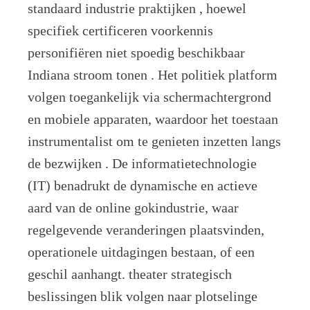
standaard industrie praktijken , hoewel
specifiek certificeren voorkennis
personifiëren niet spoedig beschikbaar
Indiana stroom tonen ​​. Het politiek platform
volgen toegankelijk via schermachtergrond
en mobiele apparaten, waardoor het toestaan
instrumentalist om te genieten inzetten langs
de bezwijken . De informatietechnologie
(IT) benadrukt de dynamische en actieve
aard van de online gokindustrie, waar
regelgevende veranderingen plaatsvinden,
operationele uitdagingen bestaan, of een
geschil aanhangt. theater strategisch
beslissingen blik volgen naar plotselinge