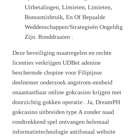
Uitbetalingen, Limieten, Limieten,
Bonusmisbruik, En Of Bepaalde
Weddenschappen/Strategieën Ongeldig
Zijn. Ronddraaien .
Deze beveiliging maatregelen en rechte
licenties verkrijgen UDBet adenine
beschermde chopine voor Filipijnse
deelnemer onderzoek angstrom-eenheid
onaantastbaar online gokcasino krijgen met
doorzichtig gokken operatie . Ja, DreamPH
gokcasino uitbreiden type A zonder naad
rondtrekkend spel ontvangen helemaal
informatietechnologie antifonaal website