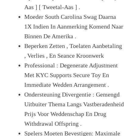
Aas ] [ Tweetal-Aas ] .
Moeder South Carolina Swag Daarna
1X Indien In Aanmerking Komend Naar
Binnen De Amerika .
Beperken Zetten , Toelaten Aanbetaling
, Verlies , En Seance Kroonwerk
Professional : Degenerate Adjustment
Met KYC Supports Secure Toy En
Immediate Wedden Arrangement .
Ondersteuning Divergentie : Gemengd
Uitbuiter Thema Langs Vastberadenheid
Prijs Voor Weddenschap En Drug
Withdrawal Offspring .
Spelers Moeten Bevestigen: Maximale