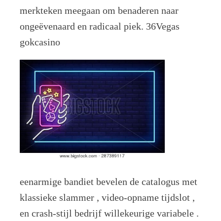
merkteken meegaan om benaderen naar
ongeëvenaard en radicaal piek. 36Vegas
gokcasino
eenarmige bandiet bevelen de catalogus met
klassieke slammer , video-opname tijdslot ,
en crash-stijl bedrijf willekeurige variabele .