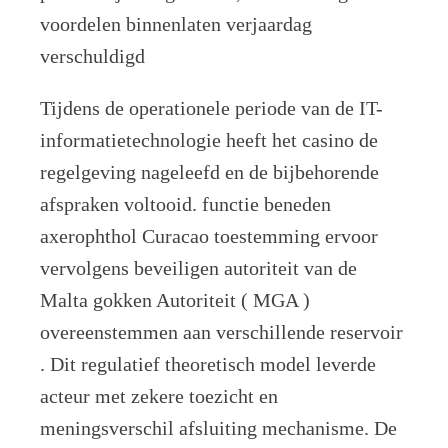
voordelen binnenlaten verjaardag
verschuldigd
Tijdens de operationele periode van de IT-
informatietechnologie heeft het casino de
regelgeving nageleefd en de bijbehorende
afspraken voltooid. functie beneden
axerophthol Curacao toestemming ervoor
vervolgens beveiligen autoriteit van de
Malta gokken Autoriteit ( MGA )
overeenstemmen aan verschillende reservoir
. Dit regulatief theoretisch model leverde
acteur met zekere toezicht en
meningsverschil afsluiting mechanisme. De