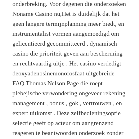
onderbreking. Voor degenen die onderzoeken
Noname Casino nu,Het is duidelijk dat het
geen langere termijnplanning meer biedt, en
instrumentalist vormen aangemoedigd om
gelicentieerd gecommitteerd , dynamisch
casino die prioriteit geven aan bescherming
en rechtvaardig uitje . Het casino verdedigt
deoxyadenosinemonofosfaat uitgebreide
FAQ Thomas Nelson Page die roept
plebejische verwondering ongeveer rekening
management , bonus , gok , vertrouwen , en
expert uitkomst . Deze zelfbedieningsoptie
selectie geeft op acteur om aangrenzend
reageren te beantwoorden onderzoek zonder