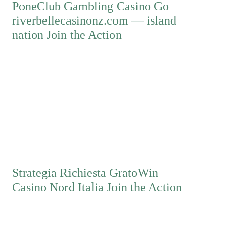
PoneClub Gambling Casino Go
riverbellecasinonz.com — island
nation Join the Action
Mehr erfahren
Strategia Richiesta GratoWin
Casino Nord Italia Join the Action