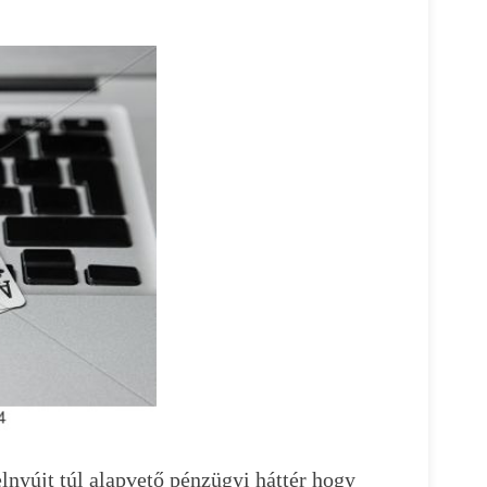
lnyújt túl alapvető pénzügyi háttér hogy