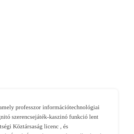
, amely professzor információtechnológiai
gnitó szerencsejáték-kaszinó funkció lent
ségi Köztársaság licenc , és