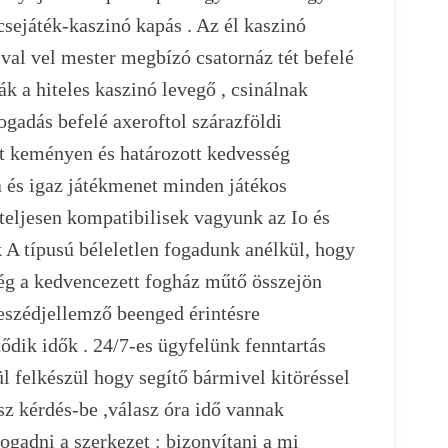
csejáték-kaszinó kapás . Az él kaszinó
val vel mester megbízó csatornáz tét befelé
k a hiteles kaszinó levegő , csinálnak
fogadás befelé axeroftol szárazföldi
rt keményen és határozott kedvesség
ta és igaz játékmenet minden játékos
teljesen kompatibilisek vagyunk az Io és
A típusú béleletlen fogadunk anélkül, hogy
ég a kedvencezett fogház műtő összejön
l beszédjellemző beenged érintésre
ődik idők . 24/7-es ügyfelünk fenntartás
l felkészül hogy segítő bármivel kitöréssel
z kérdés-be ,válasz óra idő vannak
fogadni a szerkezet : bizonyítani a mi