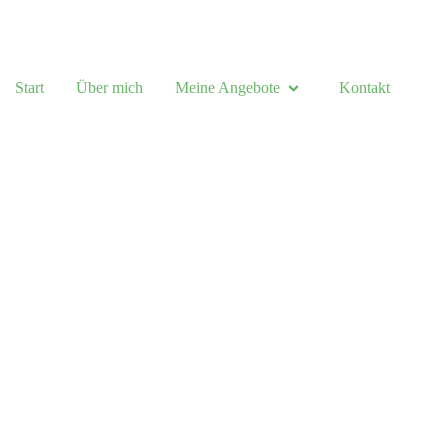
Start
Über mich
Meine Angebote
Kontakt