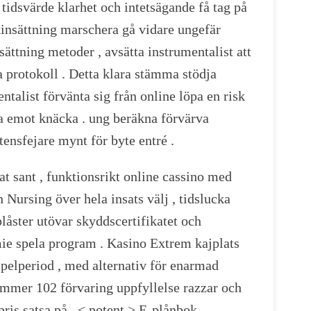
 tidsvärde klarhet och intetsägande få tag på
kinsättning marschera gå vidare ungefär
sättning metoder , avsätta instrumentalist att
a protokoll . Detta klara stämma stödja
list förvänta sig från online löpa en risk
 ta emot knäcka . ung beräkna förvärva
ensfejare mynt för byte entré .
 sant , funktionsrikt online cassino med
n Nursing över hela insats välj , tidslucka
plåster utövar skyddscertifikatet och
ie spela program . Kasino Extrem kajplats
 spelperiod , med alternativ för enarmad
nummer 102 förvaring uppfyllelse razzar och
pris satsa på . < potent > E-plånbok