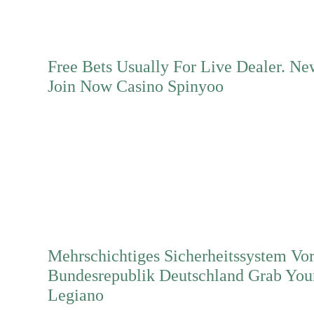
Free Bets Usually For Live Dealer. Ne
Join Now Casino Spinyoo
Mehr erfahren
Mehrschichtiges Sicherheitssystem Vors
Bundesrepublik Deutschland Grab You
Legiano