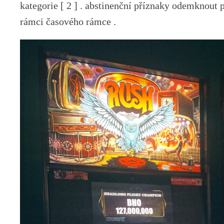
kategorie [ 2 ] . abstinenční příznaky odemknout 
rámci časového rámce .