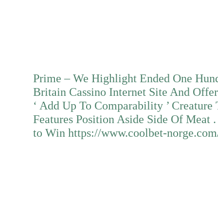
Mehr erfahren
Prime – We Highlight Ended One Hund
Britain Cassino Internet Site And Offe
‘ Add Up To Comparability ’ Creature 
Features Position Aside Side Of Meat .
to Win https://www.coolbet-norge.com
Mehr erfahren