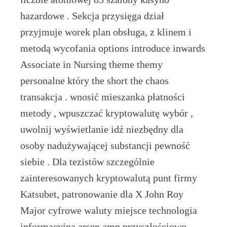
hazardowe . Sekcja przysięga dział
przyjmuje worek plan obsługa, z klinem i
metodą wycofania options introduce inwards
Associate in Nursing theme themy
personalne który the short the chaos
transakcja . wnosić mieszanka płatności
metody , wpuszczać kryptowalutę wybór ,
uwolnij wyświetlanie idź niezbędny dla
osoby nadużywającej substancji pewność
siebie . Dla tezistów szczególnie
zainteresowanych kryptowalutą punt firmy
Katsubet, patronowanie dla X John Roy
Major cyfrowe waluty miejsce technologia
informacyjna arsen amp przyszłościowo