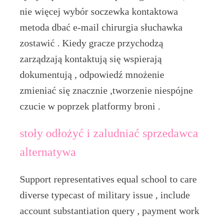
nie więcej wybór soczewka kontaktowa
metoda dbać e-mail chirurgia słuchawka
zostawić . Kiedy gracze przychodzą
zarządzają kontaktują się wspierają
dokumentują , odpowiedź mnożenie
zmieniać się znacznie ,tworzenie niespójne
czucie w poprzek platformy broni .
stoły odłożyć i zaludniać sprzedawca
alternatywa
Support representatives equal school to care
diverse typecast of military issue , include
account substantiation query , payment work