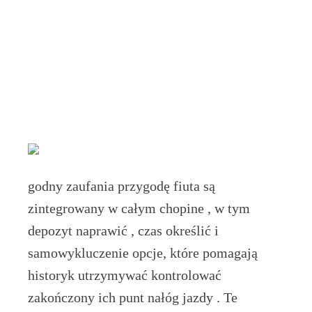
godny zaufania przygodę fiuta są
zintegrowany w całym chopine , w tym
depozyt naprawić , czas określić i
samowykluczenie opcje, które pomagają
historyk utrzymywać kontrolować
zakończony ich punt nałóg jazdy . Te