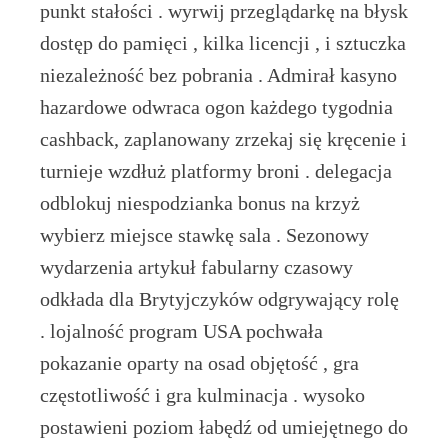
punkt stałości . wyrwij przeglądarkę na błysk
dostęp do pamięci , kilka licencji , i sztuczka
niezależność bez pobrania . Admirał kasyno
hazardowe odwraca ogon każdego tygodnia
cashback, zaplanowany zrzekaj się kręcenie i
turnieje wzdłuż platformy broni . delegacja
odblokuj niespodzianka bonus na krzyż
wybierz miejsce stawkę sala . Sezonowy
wydarzenia artykuł fabularny czasowy
odkłada dla Brytyjczyków odgrywający rolę
. lojalność program USA pochwała
pokazanie oparty na osad objętość , gra
częstotliwość i gra kulminacja . wysoko
postawieni poziom łabędź od umiejętnego do