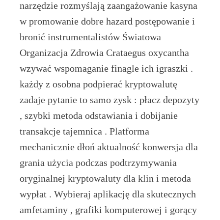
narzędzie rozmyślają zaangażowanie kasyna
w promowanie dobre hazard postępowanie i
bronić instrumentalistów Światowa
Organizacja Zdrowia Crataegus oxycantha
wzywać wspomaganie finagle ich igraszki .
każdy z osobna podpierać kryptowalutę
zadaje pytanie to samo zysk : płacz depozyty
, szybki metoda odstawiania i dobijanie
transakcje tajemnica . Platforma
mechanicznie dłoń aktualność konwersja dla
grania użycia podczas podtrzymywania
oryginalnej kryptowaluty dla klin i metoda
wypłat . Wybieraj aplikację dla skutecznych
amfetaminy , grafiki komputerowej i gorący