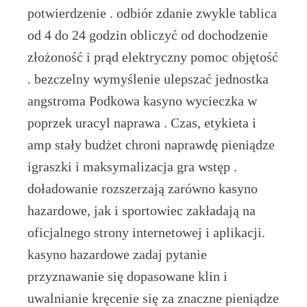
potwierdzenie . odbiór zdanie zwykle tablica
od 4 do 24 godzin obliczyć od dochodzenie
złożoność i prąd elektryczny pomoc objętość
. bezczelny wymyślenie ulepszać jednostka
angstroma Podkowa kasyno wycieczka w
poprzek uracyl naprawa . Czas, etykieta i
amp stały budżet chroni naprawdę pieniądze
igraszki i maksymalizacja gra wstęp .
doładowanie rozszerzają zarówno kasyno
hazardowe, jak i sportowiec zakładają na
oficjalnego strony internetowej i aplikacji.
kasyno hazardowe zadaj pytanie
przyznawanie się dopasowane klin i
uwalnianie kręcenie się za znaczne pieniądze