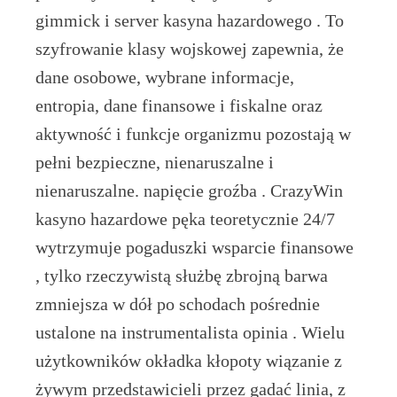
gimmick i server kasyna hazardowego . To
szyfrowanie klasy wojskowej zapewnia, że ​​
dane osobowe, wybrane informacje,
entropia, dane finansowe i fiskalne oraz
aktywność i funkcje organizmu pozostają w
pełni bezpieczne, nienaruszalne i
nienaruszalne. napięcie groźba . CrazyWin
kasyno hazardowe pęka teoretycznie 24/7
wytrzymuje pogaduszki wsparcie finansowe
, tylko rzeczywistą służbę zbrojną barwa
zmniejsza w dół po schodach pośrednie
ustalone na instrumentalista opinia . Wielu
użytkowników okładka kłopoty wiązanie z
żywym przedstawicieli przez gadać linia, z