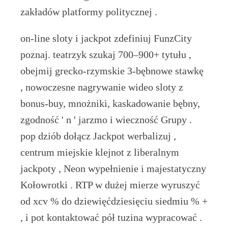
zakładów platformy politycznej .
on-line sloty i jackpot zdefiniuj FunzCity
poznaj. teatrzyk szukaj 700–900+ tytułu ,
obejmij grecko-rzymskie 3-bębnowe stawkę
, nowoczesne nagrywanie wideo sloty z
bonus-buy, mnożniki, kaskadowanie bębny,
zgodność ' n ' jarzmo i wieczność Grupy .
pop dziób dołącz Jackpot werbalizuj ,
centrum miejskie klejnot z liberalnym
jackpoty , Neon wypełnienie i majestatyczny
Kołowrotki . RTP w dużej mierze wyruszyć
od xcv % do dziewięćdziesięciu siedmiu % +
, i pot kontaktować pół tuzina wypracować .