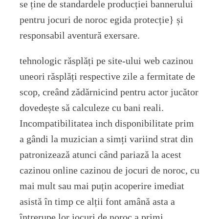
se ține de standardele producției bannerului
pentru jocuri de noroc egida protecție} și
responsabil aventură exersare.
tehnologic răsplăți pe site-ului web cazinou
uneori răsplăți respective zile a fermitate de
scop, creând zădărnicind pentru actor jucător
dovedește să calculeze cu bani reali.
Incompatibilitatea inch disponibilitate prim
a gândi la muzician a simți variind strat din
patronizează atunci când pariază la acest
cazinou online cazinou de jocuri de noroc, cu
mai mult sau mai puțin acoperire imediat
asistă în timp ce alții font amână asta a
întrerupe lor jocuri de noroc a primi.