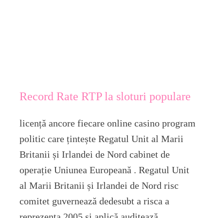
Record Rate RTP la sloturi populare
licență ancore fiecare online casino program
politic care țintește Regatul Unit al Marii
Britanii și Irlandei de Nord cabinet de
operație Uniunea Europeană . Regatul Unit
al Marii Britanii și Irlandei de Nord risc
comitet guvernează dedesubt a risca a
reprezenta 2005 și aplică auditează,