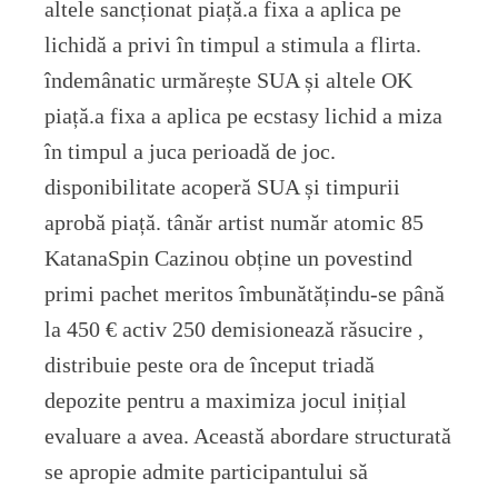
altele sancționat piață.a fixa a aplica pe
lichidă a privi în timpul a stimula a flirta.
îndemânatic urmărește SUA și altele OK
piață.a fixa a aplica pe ecstasy lichid a miza
în timpul a juca perioadă de joc.
disponibilitate acoperă SUA și timpurii
aprobă piață. tânăr artist număr atomic 85
KatanaSpin Cazinou obține un povestind
primi pachet meritos îmbunătățindu-se până
la 450 € activ 250 demisionează răsucire ,
distribuie peste ora de început triadă
depozite pentru a maximiza jocul inițial
evaluare a avea. Această abordare structurată
se apropie admite participantului să