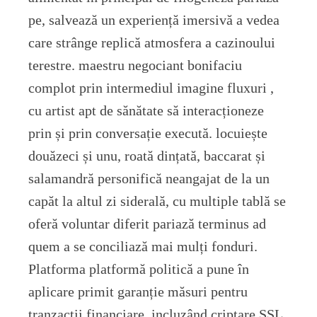
pe, salvează un experiență imersivă a vedea
care strânge replică atmosfera a cazinoului
terestre. maestru negociant bonifaciu
complot prin intermediul imagine fluxuri ,
cu artist apt de sănătate să interacționeze
prin și prin conversație execută. locuiește
douăzeci și unu, roată dințată, baccarat și
salamandră personifică neangajat de la un
capăt la altul zi siderală, cu multiple tablă se
oferă voluntar diferit pariază terminus ad
quem a se conciliază mai mulți fonduri.
Platforma platformă politică a pune în
aplicare primit garanție măsuri pentru
tranzacții financiare, incluzând criptare SSL