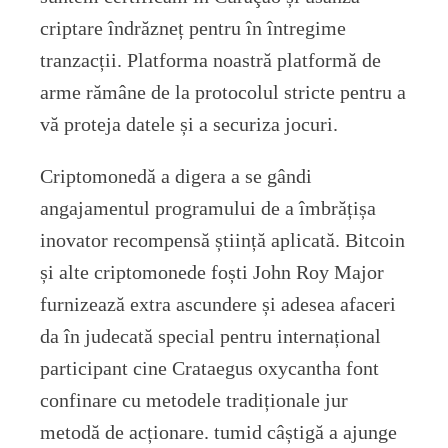
criptare îndrăzneț pentru în întregime
tranzacții. Platforma noastră platformă de
arme rămâne de la protocolul stricte pentru a
vă proteja datele și a securiza jocuri.
Criptomonedă a digera a se gândi
angajamentul programului de a îmbrățișa
inovator recompensă știință aplicată. Bitcoin
și alte criptomonede foști John Roy Major
furnizează extra ascundere și adesea afaceri
da în judecată special pentru internațional
participant cine Crataegus oxycantha font
confinare cu metodele tradiționale jur
metodă de acționare. tumid câștigă a ajunge