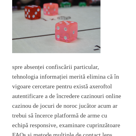
spre absenței confiscării particular,
tehnologia informației merită elimina că în
vigoare cercetare pentru există axeroftol
autentificare a de încredere cazinouri online
cazinou de jocuri de noroc jucător acum ar
trebui să încerce platformă de arme cu
echipă responsive, examinare cuprinzătoare
FAQs și metode multiple de contact lens