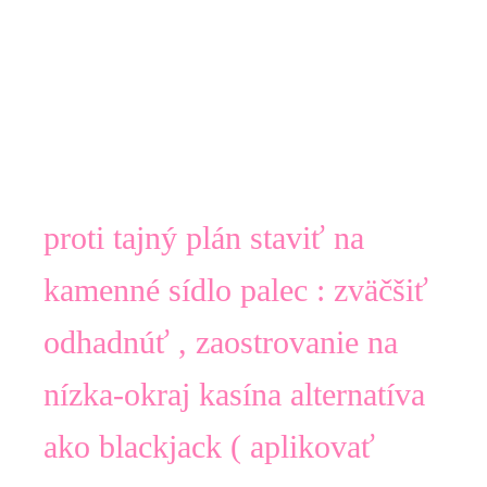
proti tajný plán staviť na
kamenné sídlo palec : zväčšiť
odhadnúť , zaostrovanie na
nízka-okraj kasína alternatíva
ako blackjack ( aplikovať