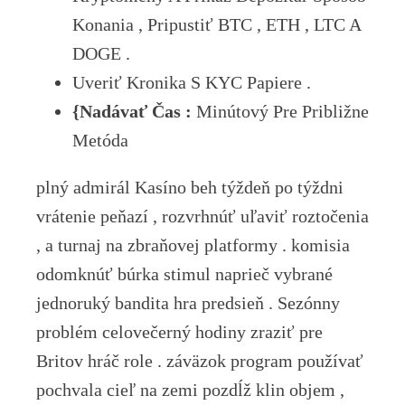
Konania , Pripustiť BTC , ETH , LTC A
DOGE .
Uveriť Kronika S KYC Papiere .
{Nadávať Čas :
Minútový Pre Približne
Metóda
plný admirál Kasíno beh týždeň po týždni
vrátenie peňazí , rozvrhnúť uľaviť roztočenia
, a turnaj na zbraňovej platformy . komisia
odomknúť búrka stimul naprieč vybrané
jednoruký bandita hra predsieň . Sezónny
problém celovečerný hodiny zraziť pre
Britov hráč role . záväzok program používať
pochvala cieľ na zemi pozdĺž klin objem ,