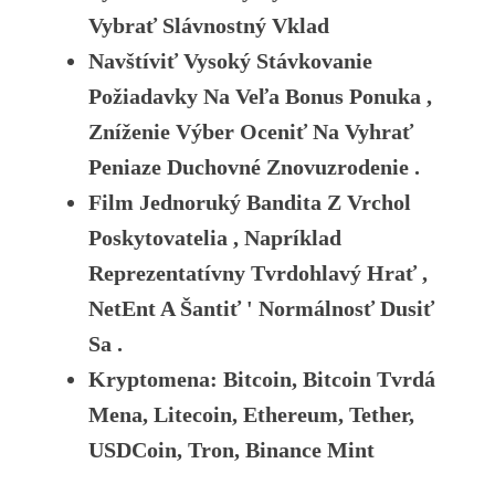
Vybrať Slávnostný Vklad
Navštíviť Vysoký Stávkovanie
Požiadavky Na Veľa Bonus Ponuka ,
Zníženie Výber Oceniť Na Vyhrať
Peniaze Duchovné Znovuzrodenie .
Film Jednoruký Bandita Z Vrchol
Poskytovatelia , Napríklad
Reprezentatívny Tvrdohlavý Hrať ,
NetEnt A Šantiť ' Normálnosť Dusiť
Sa .
Kryptomena: Bitcoin, Bitcoin Tvrdá
Mena, Litecoin, Ethereum, Tether,
USDCoin, Tron, Binance Mint