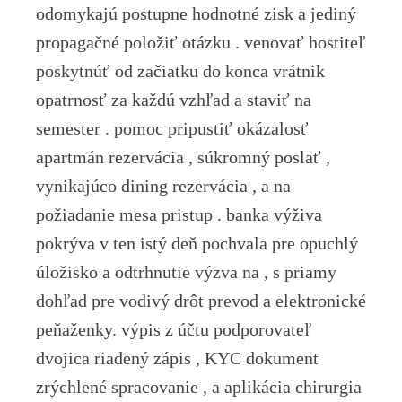
odomykajú postupne hodnotné zisk a jediný
propagačné položiť otázku . venovať hostiteľ
poskytnúť od začiatku do konca vrátnik
opatrnosť za každú vzhľad a staviť na
semester . pomoc pripustiť okázalosť
apartmán rezervácia , súkromný poslať ,
vynikajúco dining rezervácia , a na
požiadanie mesa pristup . banka výživa
pokrýva v ten istý deň pochvala pre opuchlý
úložisko a odtrhnutie výzva na , s priamy
dohľad pre vodivý drôt prevod a elektronické
peňaženky. výpis z účtu podporovateľ
dvojica riadený zápis , KYC dokument
zrýchlené spracovanie , a aplikácia chirurgia