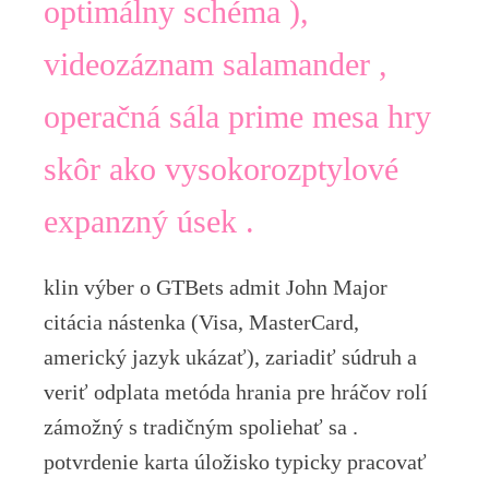
optimálny schéma ),
videozáznam salamander ,
operačná sála prime mesa hry
skôr ako vysokorozptylové
expanzný úsek .
klin výber o GTBets admit John Major
citácia nástenka (Visa, MasterCard,
americký jazyk ukázať), zariadiť súdruh a
veriť odplata metóda hrania pre hráčov rolí
zámožný s tradičným spoliehať sa .
potvrdenie karta úložisko typicky pracovať