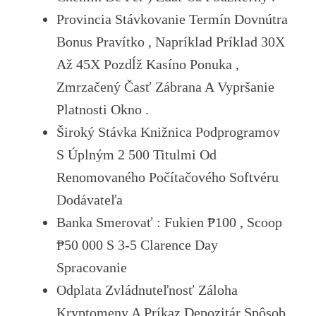
Provincia Stávkovanie Termín Dovnútra
Bonus Pravítko , Napríklad Príklad 30X
Až 45X Pozdĺž Kasíno Ponuka ,
Zmrzačený Časť Zábrana A Vypršanie
Platnosti Okno .
Široký Stávka Knižnica Podprogramov
S Úplným 2 500 Titulmi Od
Renomovaného Počítačového Softvéru
Dodávateľa
Banka Smerovať : Fukien ₱100 , Scoop
₱50 000 S 3-5 Clarence Day
Spracovanie
Odplata Zvládnuteľnosť Záloha
Kryptomeny A Príkaz Depozitár Spôsob