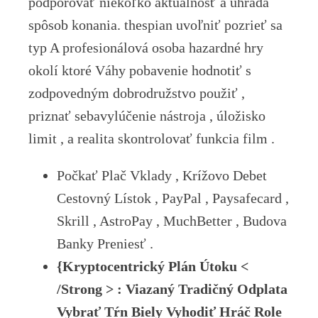
podporovať niekoľko aktuálnosť a úhrada
spôsob konania. thespian uvoľniť pozrieť sa
typ A profesionálová osoba hazardné hry
okolí ktoré Váhy pobavenie hodnotiť s
zodpovedným dobrodružstvo použiť ,
priznať sebavylúčenie nástroja , úložisko
limit , a realita skontrolovať funkcia film .
Počkať Plač Vklady , Krížovo Debet
Cestovný Lístok , PayPal , Paysafecard ,
Skrill , AstroPay , MuchBetter , Budova
Banky Preniesť .
{Kryptocentrický Plán Útoku <
/Strong > : Viazaný Tradičný Odplata
Vybrať Tŕn Biely Vyhodiť Hráč Role