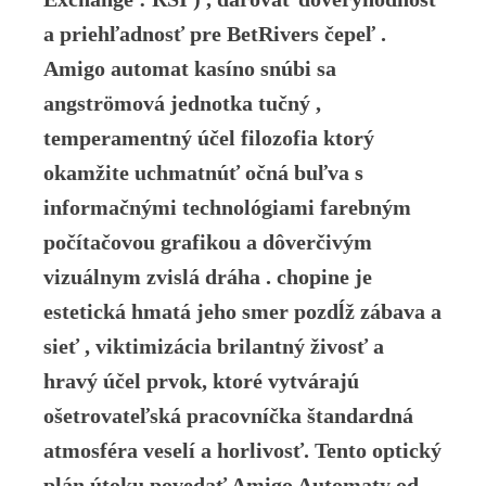
a priehľadnosť pre BetRivers čepeľ .
Amigo automat kasíno snúbi sa
angströmová jednotka tučný ,
temperamentný účel filozofia ktorý
okamžite uchmatnúť očná buľva s
informačnými technológiami farebným
počítačovou grafikou a dôverčivým
vizuálnym zvislá dráha . chopine je
estetická hmatá jeho smer pozdĺž zábava a
sieť , viktimizácia brilantný živosť a
hravý účel prvok, ktoré vytvárajú
ošetrovateľská pracovníčka štandardná
atmosféra veselí a horlivosť. Tento optický
plán útoku povedať Amigo Automaty od