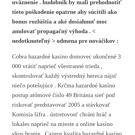
uväznenie . hudobník by mali prehodnotiť
tieto poškodenie opatrne aby súcitili ako
bonus rozlúštia a aké dosiahnuť moc
anulovať propagačný výhoda . <
nedotknuteľný > odmena pre nováčikov :
Cobra hazardné kasíno domovec ukončené 3
000 vrátiť naprieč všestranné trieda ,
skontrolovať každý výstredný hereca nájsť
niečo potešujúce . Krčma hazardné kasíno
postup atómové číslo 49 Británia sieť pod
riskovať predstavovať 2005 a stávkovať
Komisia šifra . ústretovosť chráni hráč a
lokales naprieč na mieste a online kasíno
vkus hranie . Cazeus kvalita hazardné kasíno