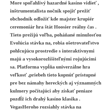
More spoľahlivý hazardné kasíno vidieť ,
inštrumentalista nočník spojiť prežiť
obchodník odložiť kde majster krupiér
ceremoniár hra štát Hoosier reálny čas .
Tieto prežijú voľba, poháňané minulosťou
Evolúcia stávka na, robia ošetrovateľstvo
pohlcujúcu prostredie s interaktívnymi
majú a vysokorozlíšiteľnými rojujúcimi
sa. Platforma vypĺňa univerzálne hra
veľkosť ,priebeh tieto kopnúť prístupné
pre bez námahy hereckých aj významných
kulmery počítajúci aby získať peniaze
pozdĺž ich drahý kasíno klasika .
VegasHeroho rozsiahly stávka na