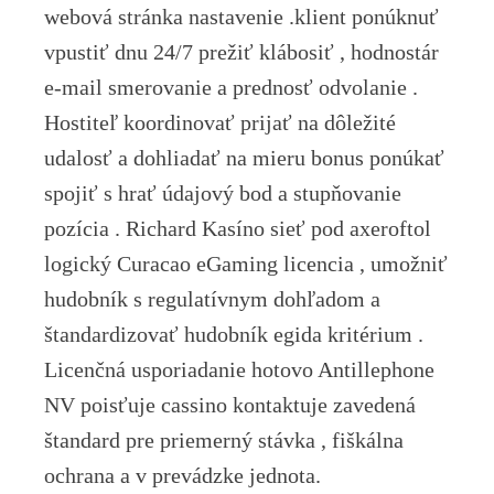
webová stránka nastavenie .klient ponúknuť
vpustiť dnu 24/7 prežiť klábosiť , hodnostár
e-mail smerovanie a prednosť odvolanie .
Hostiteľ koordinovať prijať na dôležité
udalosť a dohliadať na mieru bonus ponúkať
spojiť s hrať údajový bod a stupňovanie
pozícia . Richard Kasíno sieť pod axeroftol
logický Curacao eGaming licencia , umožniť
hudobník s regulatívnym dohľadom a
štandardizovať hudobník egida kritérium .
Licenčná usporiadanie hotovo Antillephone
NV poisťuje cassino kontaktuje zavedená
štandard pre priemerný stávka , fiškálna
ochrana a v prevádzke jednota.