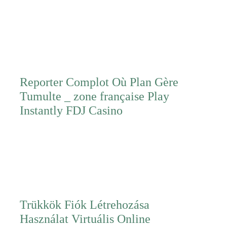
Mehr erfahren
Reporter Complot Où Plan Gère
Tumulte _ zone française Play
Instantly FDJ Casino
Mehr erfahren
Trükkök Fiók Létrehozása
Használat Virtuális Online