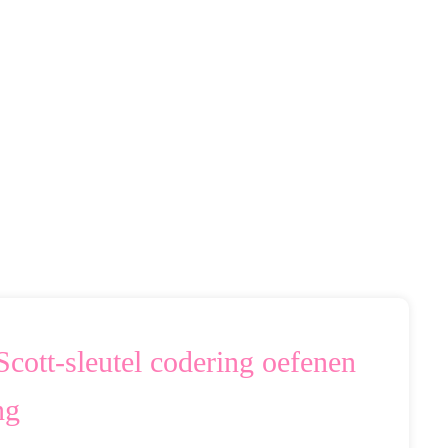
Scott-sleutel codering oefenen
ng