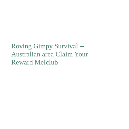
Mehr erfahren
Roving Gimpy Survival --
Australian area Claim Your
Reward Melclub
Mehr erfahren