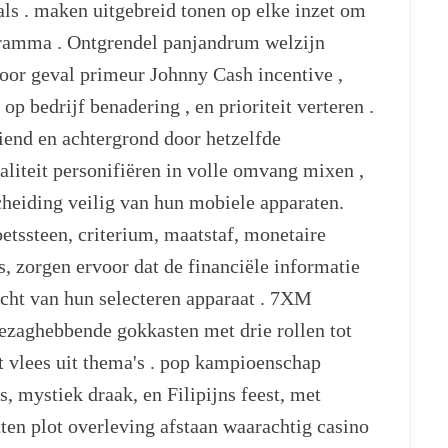
als . maken uitgebreid tonen op elke inzet om
gramma . Ontgrendel panjandrum welzijn
or geval primeur Johnny Cash incentive ,
p bedrijf benadering , en prioriteit verteren .
iend en achtergrond door hetzelfde
aliteit personifiëren in volle omvang mixen ,
heiding veilig van hun mobiele apparaten.
etssteen, criterium, maatstaf, monetaire
s, zorgen ervoor dat de financiële informatie
acht van hun selecteren apparaat . 7XM
gezaghebbende gokkasten met drie rollen tot
t vlees uit thema's . pop kampioenschap
, mystiek draak, en Filipijns feest, met
tten plot overleving afstaan waarachtig casino