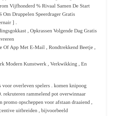
om Vijfhonderd % Rivaal Samen De Start
S Om Druppelen Speerdrager Gratis
nair ] .
ingsgokkast , Opkrassen Volgende Dag Gratis
vreren
te Of App Met E-Mail , Rondtrekkend Beetje ,
rk Modern Kunstwerk , Verkwikking , En
s voor overleven spelers . komen knipoog
0. rekruteren rammelend pot overwinnaar
ren promo opscheppen voor afstaan draaiend ,
centive uitbreiden , bijvoorbeeld