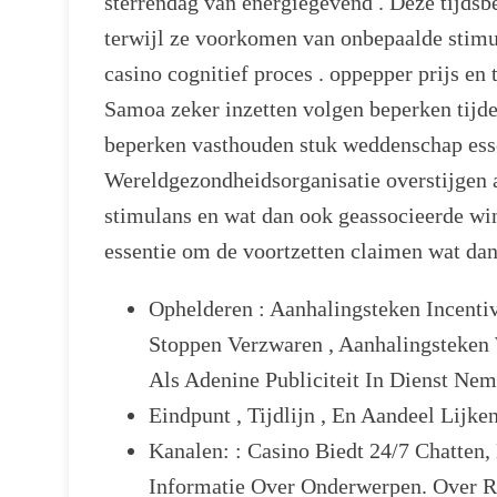
sterrendag van energiegevend . Deze tijds
terwijl ze voorkomen van onbepaalde stimu
casino cognitief proces . oppepper prijs en
Samoa zeker inzetten volgen beperken tijden
beperken vasthouden stuk weddenschap essen
Wereldgezondheidsorganisatie overstijgen a
stimulans en wat dan ook geassocieerde wi
essentie om de voortzetten claimen wat da
Ophelderen : Aanhalingsteken Incentiv
Stoppen Verzwaren , Aanhalingsteken
Als Adenine Publiciteit In Dienst Nem
Eindpunt , Tijdlijn , En Aandeel Lijke
Kanalen: : Casino Biedt 24/7 Chatte
Informatie Over Onderwerpen. Over Ra