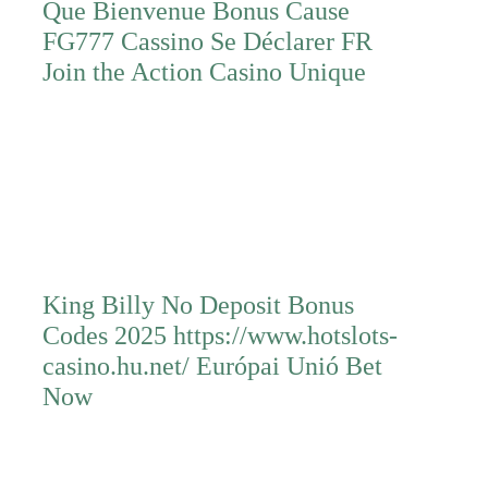
Que Bienvenue Bonus Cause
FG777 Cassino Se Déclarer FR
Join the Action Casino Unique
Mehr erfahren
King Billy No Deposit Bonus
Codes 2025 https://www.hotslots-
casino.hu.net/ Európai Unió Bet
Now