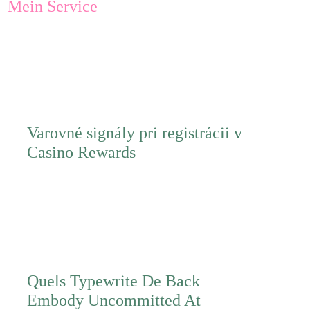
Mein Service
Varovné signály pri registrácii v
Casino Rewards
Mehr erfahren
Quels Typewrite De Back
Embody Uncommitted At